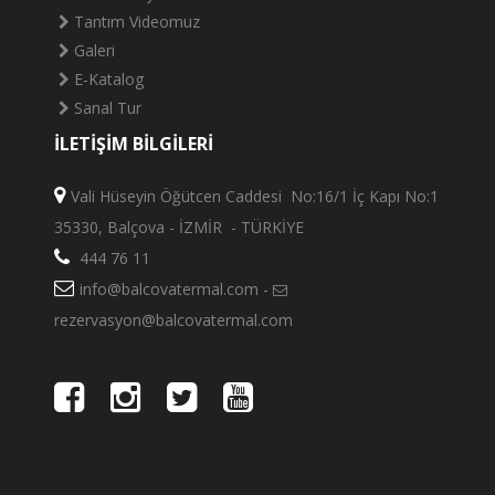
Tantım Videomuz
Galeri
E-Katalog
Sanal Tur
İLETİŞİM BİLGİLERİ
Vali Hüseyin Öğütcen Caddesi No:16/1 İç Kapı No:1
35330, Balçova - İZMİR - TÜRKİYE
444 76 11
info@balcovatermal.com -
rezervasyon@balcovatermal.com